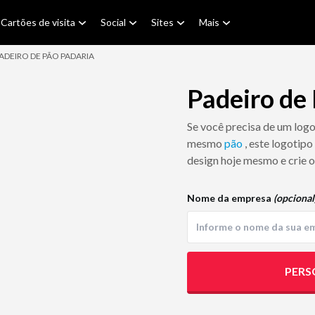
Cartões de visita
Social
Sites
Mais
ADEIRO DE PÃO PADARIA
Padeiro de
Se você precisa de um log
mesmo
pão
, este logotipo
design hoje mesmo e crie o
Nome da empresa
(opcional
PERS