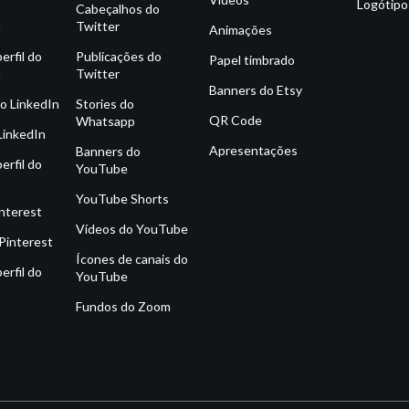
Logótipo
o
Cabeçalhos do
m
Twitter
Animações
erfil do
Publicações do
Papel timbrado
m
Twitter
Banners do Etsy
o LinkedIn
Stories do
QR Code
Whatsapp
LinkedIn
Apresentações
Banners do
erfil do
YouTube
YouTube Shorts
interest
Vídeos do YouTube
Pinterest
Ícones de canais do
erfil do
YouTube
Fundos do Zoom