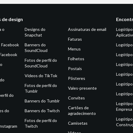
 de design
Encontr
a o
Designs do
Assinaturas de email
Logótipo
Snapchat
Aplicativ
Faturas
o Facebook
Banners do
Logótipo
Menus
SoundCloud
 Facebook
Logótipo
Folhetos
Fotos de perfil do
do
Logótipo
SoundCloud
Postais
Logótipo
Vídeos do TikTok
Pôsteres
 do
Logótipo
Fotos de perfil do
Vales-presente
Tumblr
Logótipo
erfil do
Convites
Banners do Tumblr
Logótipo
Cartões de
Empresa
es do
Banners do Twitch
agradecimento
m
Logótipo
Fotos de perfil do
Camisetas
Constru
Instagram
Twitch
Vídeos