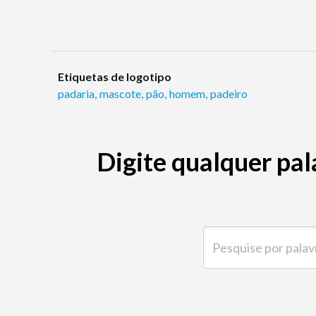
Etiquetas de logotipo
padaria
,
mascote
,
pão
,
homem
,
padeiro
Digite qualquer pal
Pesquise por palavra-ch