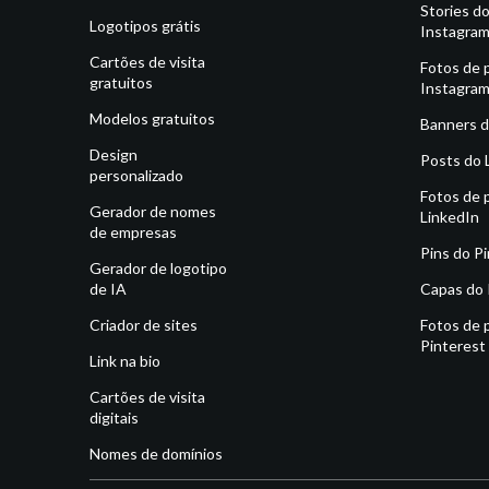
Stories d
Logotipos grátis
Instagra
Cartões de visita
Fotos de p
gratuitos
Instagra
Modelos gratuitos
Banners d
Design
Posts do 
personalizado
Fotos de p
Gerador de nomes
LinkedIn
de empresas
Pins do P
Gerador de logotipo
de IA
Capas do 
Criador de sites
Fotos de p
Pinterest
Link na bio
Cartões de visita
digitais
Nomes de domínios