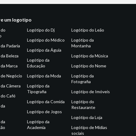
e um logotipo
 do
Logótipo do Dj
Logótipo do Leão
o
Logótipo do Médico
Logótipo da
 da Padaria
Montanha
Logótipo da Águia
 da Beleza
Logótipo da Música
Logótipo da
 da Marca
Educação
Logótipo do Nome
 de Negócio
Logótipo da Moda
Logótipo da
Fotografia
 da Câmera
Logótipo da
Tipografia
Logótipo de Imóveis
 do Café
Logótipo da Comida
Logótipo do
 da
Restaurante
Logótipo de Jogos
Logótipo da Loja
 da
Logótipo da
ção
Academia
Logótipo de Mídias
sociais