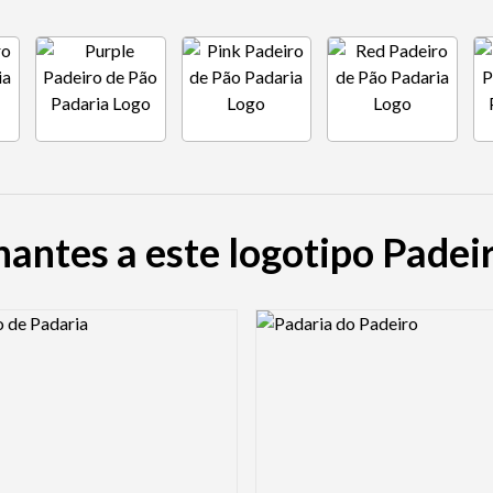
antes a este logotipo Padei
view Image
Logo Preview Image