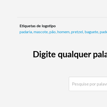
Etiquetas de logotipo
padaria
,
mascote
,
pão
,
homem
,
pretzel
,
baguete
,
pad
Digite qualquer pal
Pesquise por palavra-ch