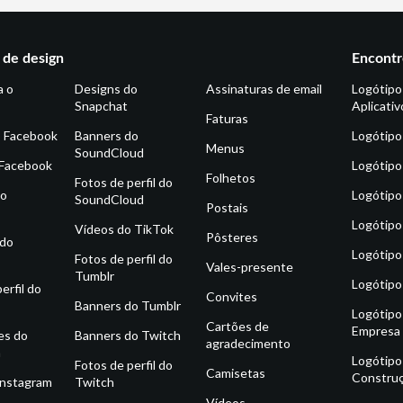
de design
Encontr
a o
Designs do
Assinaturas de email
Logótipo
Snapchat
Aplicativ
Faturas
o Facebook
Banners do
Logótipo
Menus
SoundCloud
 Facebook
Logótipo
Folhetos
Fotos de perfil do
do
Logótipo
SoundCloud
Postais
Logótipo
Vídeos do TikTok
Pôsteres
 do
Logótipo
Fotos de perfil do
Vales-presente
Tumblr
Logótipo
erfil do
Convites
Banners do Tumblr
Logótipo
Cartões de
Empresa
es do
Banners do Twitch
agradecimento
m
Logótipo
Fotos de perfil do
Camisetas
Constru
Instagram
Twitch
Vídeos