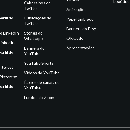
Logótipo
o
Cabeçalhos do
m
Twitter
Animações
erfil do
Publicações do
Papel timbrado
m
Twitter
Banners do Etsy
o LinkedIn
Stories do
QR Code
Whatsapp
LinkedIn
Apresentações
Banners do
erfil do
YouTube
YouTube Shorts
interest
Vídeos do YouTube
Pinterest
Ícones de canais do
erfil do
YouTube
Fundos do Zoom