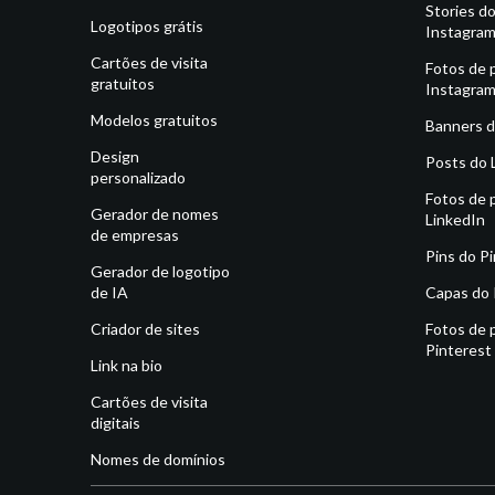
Stories d
Logotipos grátis
Instagra
Cartões de visita
Fotos de p
gratuitos
Instagra
Modelos gratuitos
Banners d
Design
Posts do 
personalizado
Fotos de p
Gerador de nomes
LinkedIn
de empresas
Pins do P
Gerador de logotipo
de IA
Capas do 
Criador de sites
Fotos de p
Pinterest
Link na bio
Cartões de visita
digitais
Nomes de domínios