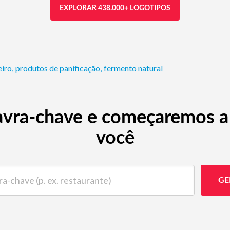
EXPLORAR 438.000+ LOGOTIPOS
eiro
,
produtos de panificação
,
fermento natural
avra-chave e começaremos a 
você
ave (p. ex. restaurante)
GE