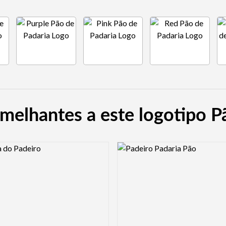
melhantes a este logotipo P
view Image
Logo Preview Image