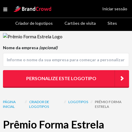
Site Logo
Iniciar sessão
Open menu
Criador de logotipos
Cartões de visita
Sites
Logo Template Preview
Nome da empresa
(opcional)
PERSONALIZE ESTE LOGOTIPO
PÁGINA
//
CRIADOR DE
//
LOGOTIPOS
//
PRÊMIO FORMA
INICIAL
LOGOTIPOS
ESTRELA
Prêmio Forma Estrela