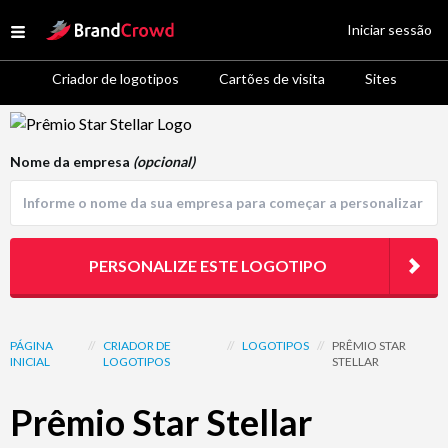
Site Logo
Iniciar sessão
Open menu
Criador de logotipos
Cartões de visita
Sites
Logo Template Preview
Nome da empresa
(opcional)
PERSONALIZE ESTE LOGOTIPO
PÁGINA
//
CRIADOR DE
//
LOGOTIPOS
//
PRÊMIO STAR
INICIAL
LOGOTIPOS
STELLAR
Prêmio Star Stellar