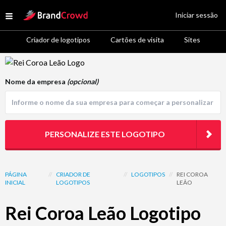
Site Logo
Iniciar sessão
Open menu
Criador de logotipos
Cartões de visita
Sites
Logo Template Preview
Nome da empresa
(opcional)
PERSONALIZE ESTE LOGOTIPO
PÁGINA
//
CRIADOR DE
//
LOGOTIPOS
//
REI COROA
INICIAL
LOGOTIPOS
LEÃO
Rei Coroa Leão Logotipo