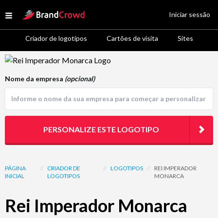
Site Logo
Iniciar sessão
Open menu
Criador de logotipos
Cartões de visita
Sites
Logo Template Preview
Nome da empresa
(opcional)
PERSONALIZE ESTE LOGOTIPO
PÁGINA
//
CRIADOR DE
//
LOGOTIPOS
//
REI IMPERADOR
INICIAL
LOGOTIPOS
MONARCA
Rei Imperador Monarca