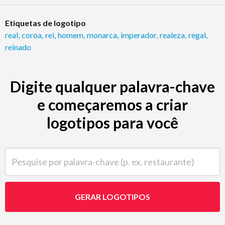
Etiquetas de logotipo
real
,
coroa
,
rei
,
homem
,
monarca
,
imperador
,
realeza
,
regal
,
reinado
Digite qualquer palavra-chave
e começaremos a criar
logotipos para você
Pesquise por palavra-chave (p. ex. restaurante)
GERAR LOGOTIPOS