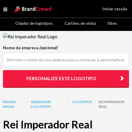
Site Logo
Iniciar sessão
Open menu
Criador de logotipos
Cartões de visita
Sites
Logo Template Preview
Nome da empresa
(opcional)
PERSONALIZE ESTE LOGOTIPO
PÁGINA
//
CRIADOR DE
//
LOGOTIPOS
//
REI IMPERADOR
INICIAL
LOGOTIPOS
REAL
Rei Imperador Real