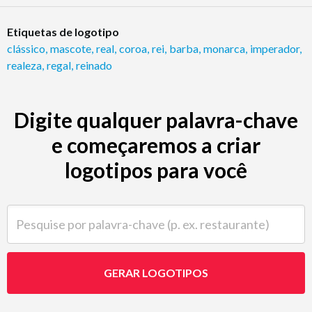
Etiquetas de logotipo
clássico
,
mascote
,
real
,
coroa
,
rei
,
barba
,
monarca
,
imperador
,
realeza
,
regal
,
reinado
Digite qualquer palavra-chave
e começaremos a criar
logotipos para você
Pesquise por palavra-chave (p. ex. restaurante)
GERAR LOGOTIPOS