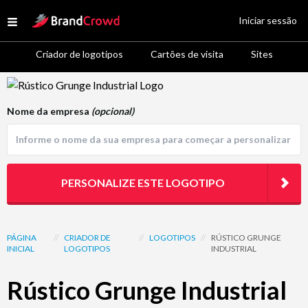
Site Logo
Iniciar sessão
Open menu
Criador de logotipos
Cartões de visita
Sites
Logo Template Preview
Nome da empresa
(opcional)
PERSONALIZE ESTE LOGOTIPO
PÁGINA
//
CRIADOR DE
//
LOGOTIPOS
//
RÚSTICO GRUNGE
INICIAL
LOGOTIPOS
INDUSTRIAL
Rústico Grunge Industrial