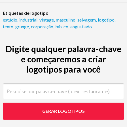
Etiquetas de logotipo
estúdio
,
industrial
,
vintage
,
masculino
,
selvagem
,
logotipo
,
texto
,
grunge
,
corporação
,
básico
,
angustiado
Digite qualquer palavra-chave
e começaremos a criar
logotipos para você
Pesquise por palavra-chave (p. ex. restaurante)
GERAR LOGOTIPOS