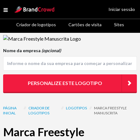
Site Logo
Iniciar sessão
Open menu
Criador de logotipos
Cartões de visita
Sites
Logo Template Preview
Nome da empresa
(opcional)
PERSONALIZE ESTE LOGOTIPO
PÁGINA
//
CRIADOR DE
//
LOGOTIPOS
//
MARCA FREESTYLE
INICIAL
LOGOTIPOS
MANUSCRITA
Marca Freestyle