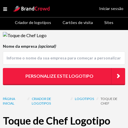
Site Logo
Iniciar sessão
Open menu
Criador de logotipos
Cartões de visita
Sites
Logo Template Preview
Nome da empresa
(opcional)
PERSONALIZE ESTE LOGOTIPO
PÁGINA
//
CRIADOR DE
//
LOGOTIPOS
//
TOQUE DE
INICIAL
LOGOTIPOS
CHEF
Toque de Chef Logotipo