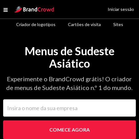
Site Logo
Iniciar sessão
Open menu
Criador de logotipos
Cartões de visita
Sites
Menus de Sudeste
Asiático
Experimente o BrandCrowd grátis! O criador
de menus de Sudeste Asiático n.º 1 do mundo.
Insira o nome da sua empresa
COMECE AGORA