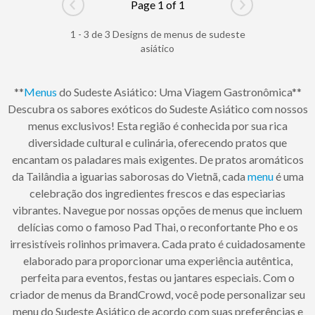
Page 1 of 1
Go to previous page
Go to next pag
1 - 3 de 3 Designs de menus de sudeste
asiático
**
Menus
do Sudeste Asiático: Uma Viagem Gastronômica**
Descubra os sabores exóticos do Sudeste Asiático com nossos
menus exclusivos! Esta região é conhecida por sua rica
diversidade cultural e culinária, oferecendo pratos que
encantam os paladares mais exigentes. De pratos aromáticos
da Tailândia a iguarias saborosas do Vietnã, cada
menu
é uma
celebração dos ingredientes frescos e das especiarias
vibrantes. Navegue por nossas opções de menus que incluem
delícias como o famoso Pad Thai, o reconfortante Pho e os
irresistíveis rolinhos primavera. Cada prato é cuidadosamente
elaborado para proporcionar uma experiência autêntica,
perfeita para eventos, festas ou jantares especiais. Com o
criador de menus da BrandCrowd, você pode personalizar seu
menu do Sudeste Asiático de acordo com suas preferências e