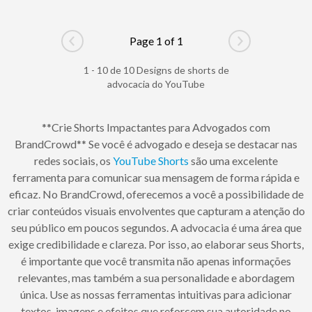
Page 1 of 1
Go to previous page
Go to next pag
1 - 10 de 10 Designs de shorts de
advocacia do YouTube
**Crie Shorts Impactantes para Advogados com
BrandCrowd** Se você é advogado e deseja se destacar nas
redes sociais, os
YouTube Shorts
são uma excelente
ferramenta para comunicar sua mensagem de forma rápida e
eficaz. No BrandCrowd, oferecemos a você a possibilidade de
criar conteúdos visuais envolventes que capturam a atenção do
seu público em poucos segundos. A advocacia é uma área que
exige credibilidade e clareza. Por isso, ao elaborar seus Shorts,
é importante que você transmita não apenas informações
relevantes, mas também a sua personalidade e abordagem
única. Use as nossas ferramentas intuitivas para adicionar
textos, imagens e efeitos que reforcem sua autoridade no