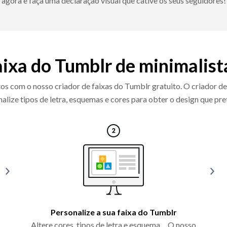
agora e faça uma declaração visual que cative os seus seguidores!
aixa do Tumblr de minimalist
os com o nosso criador de faixas do Tumblr gratuito. O criador de
alize tipos de letra, esquemas e cores para obter o design que pr
Personalize a sua faixa do Tumblr
Altere cores, tipos de letra e esquema… O nosso