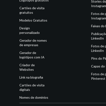
Logótipos gratuitos
Stories d
Instagra
Cartões de visita
gratuitos
Fotos de p
Instagra
Modelos Gratuitos
Faixas do
Design
personalizado
Publicaçõ
LinkedIn
Gerador de nomes
de empresas
Fotos de p
LinkedIn
Gerador de
logótipos com IA
Pins do P
Criador de
Capas do 
Websites
Fotos de p
Link na biografia
Pinterest
Cartões de visita
digitais
Nomes de domínios