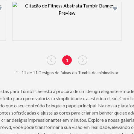
Design preview image
1
Go to previous page
Go to next page
1 - 11 de 11 Designs de faixas do Tumblr de minimalista
as para Tumblr! Se está à procura de um design elegante e modern
feita para quem valoriza a simplicidade e a estética clean. Com li
do que o seu conteúdo brinque o papel principal. Na nossa platafo
ontes sofisticadas e ajuste as cores para criar um banner que se ad
criar designs impressionantes em minutos. Explore a nossa galeria
owd, você pode transformar a sua visão em realidade, elevando o 