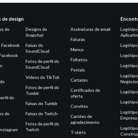
 de design
Encontr
es do
Designs do
Assinaturas de email
Logótipo
Snapchat
Aplicativ
Faturas
o Facebook
Faixas do
Logótipo
Menus
SoundCloud
 Facebook
Logótipo
Folhetos
Fotos de perfil do
do
Logótipo
SoundCloud
Postais
Logótipo
Vídeos do TikTok
Cartazes
 do
Negócio
Fotos de perfil do
Certificados de
Logótipo
Tumblr
oferta
erfil do
Logótipo
Faixas do Tumblr
Convites
Logótipo
es do
Faixas do Twitch
Cartões de
Empresa
m
agradecimento
Fotos de perfil do
Logótipo
Instagram
Twitch
T-shirts
Constru