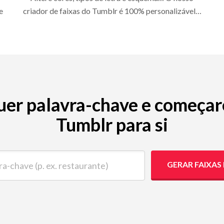
e
criador de faixas do Tumblr é 100% personalizável…
uer palavra-chave e começare
Tumblr para si
ave (p. ex. restaurante)
GERAR FAIXAS