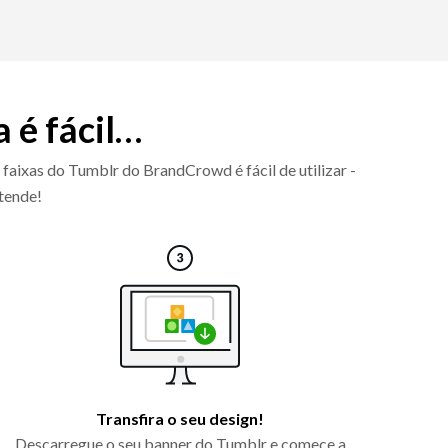
a é fácil…
 faixas do Tumblr do BrandCrowd é fácil de utilizar -
etende!
Transfira o seu design!
Descarregue o seu banner do Tumblr e comece a