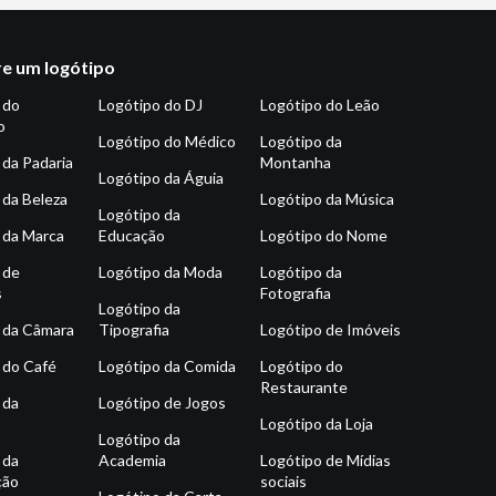
e um logótipo
 do
Logótipo do DJ
Logótipo do Leão
o
Logótipo do Médico
Logótipo da
 da Padaria
Montanha
Logótipo da Águia
 da Beleza
Logótipo da Música
Logótipo da
 da Marca
Educação
Logótipo do Nome
 de
Logótipo da Moda
Logótipo da
s
Fotografia
Logótipo da
 da Câmara
Tipografia
Logótipo de Imóveis
 do Café
Logótipo da Comida
Logótipo do
Restaurante
 da
Logótipo de Jogos
Logótipo da Loja
Logótipo da
 da
Academia
Logótipo de Mídias
ção
sociais