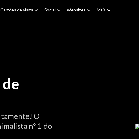
Cartões de visita
Social
Websites
Mais
 de
itamente! O
imalista nº 1 do