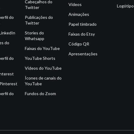
o
Cabeçalhos do
Vídeos
Logótipo
m
Twitter
Animações
erfil do
Publicações do
m
Twitter
Papel timbrado
 LinkedIn
Stories do
Faixas do Etsy
Whatsapp
es do
Código QR
Faixas do YouTube
Apresentações
erfil do
YouTube Shorts
Vídeos do YouTube
interest
Ícones de canais do
Pinterest
YouTube
erfil do
Fundos do Zoom