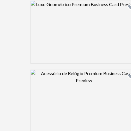
Design preview image
Design preview image