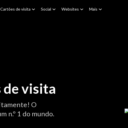
Cartões de visita
Social
Websites
Mais
de visita
itamente! O
um n.º 1 do mundo.