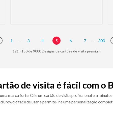
1
...
3
4
5
6
7
...
300
o to previous page
121 - 150 de 9000 Designs de cartões de visita premium
rtão de visita é fácil com 
 uma marca forte. Crie um cartão de visita profissional em minutos 
andCrowd é fácil de usar e permite-lhe uma personalização complet