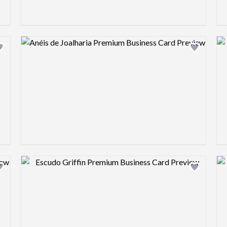
Design preview image
Design preview image