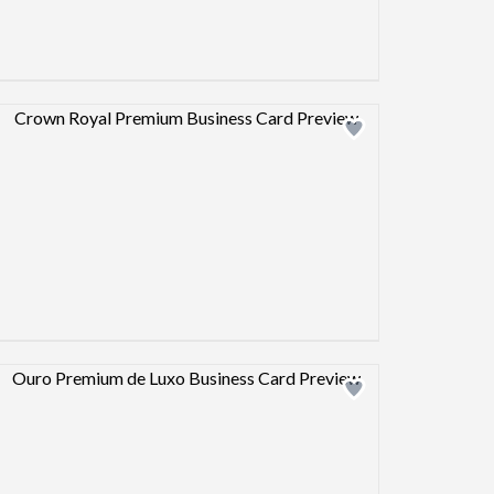
Design preview image
Design preview image