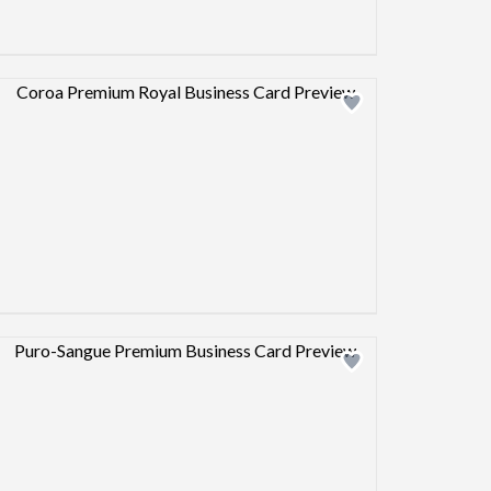
Design preview image
Design preview image