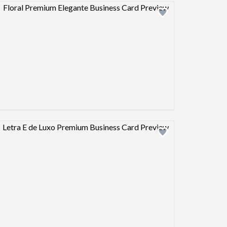
Design preview image
Design preview image