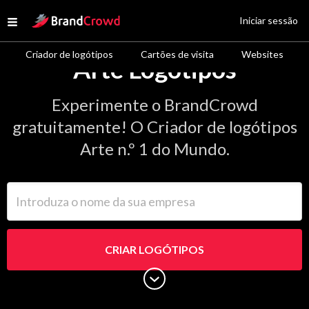
Site Logo
Iniciar sessão
Open menu
Criador de logótipos
Cartões de visita
Websites
Arte Logótipos
Experimente o BrandCrowd
gratuitamente! O Criador de logótipos
Arte n.º 1 do Mundo.
Introduza o nome da sua empresa
CRIAR LOGÓTIPOS