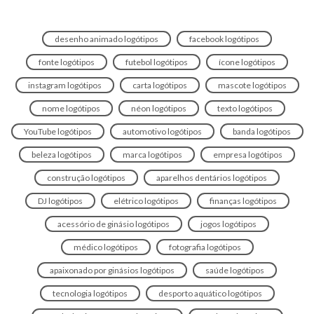
desenho animado logótipos
facebook logótipos
fonte logótipos
futebol logótipos
ícone logótipos
instagram logótipos
carta logótipos
mascote logótipos
nome logótipos
néon logótipos
texto logótipos
YouTube logótipos
automotivo logótipos
banda logótipos
beleza logótipos
marca logótipos
empresa logótipos
construção logótipos
aparelhos dentários logótipos
DJ logótipos
elétrico logótipos
finanças logótipos
acessório de ginásio logótipos
jogos logótipos
médico logótipos
fotografia logótipos
apaixonado por ginásios logótipos
saúde logótipos
tecnologia logótipos
desporto aquático logótipos