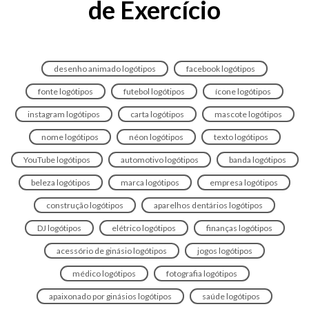
de Exercício
desenho animado logótipos
facebook logótipos
fonte logótipos
futebol logótipos
ícone logótipos
instagram logótipos
carta logótipos
mascote logótipos
nome logótipos
néon logótipos
texto logótipos
YouTube logótipos
automotivo logótipos
banda logótipos
beleza logótipos
marca logótipos
empresa logótipos
construção logótipos
aparelhos dentários logótipos
DJ logótipos
elétrico logótipos
finanças logótipos
acessório de ginásio logótipos
jogos logótipos
médico logótipos
fotografia logótipos
apaixonado por ginásios logótipos
saúde logótipos