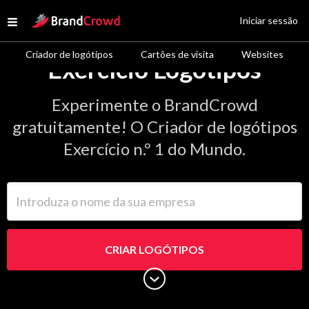
Site Logo
Iniciar sessão
Open menu
Criador de logótipos
Cartões de visita
Websites
Exercício Logótipos
Experimente o BrandCrowd
gratuitamente! O Criador de logótipos
Exercício n.º 1 do Mundo.
Introduza o nome da sua empresa
CRIAR LOGÓTIPOS