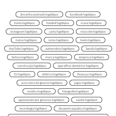
desenho animado logótipos
facebook logótipos
fonte logótipos
futebol logótipos
ícone logótipos
instagram logótipos
carta logótipos
mascote logótipos
nome logótipos
néon logótipos
texto logótipos
YouTube logótipos
automotivo logótipos
banda logótipos
beleza logótipos
marca logótipos
empresa logótipos
construção logótipos
aparelhos dentários logótipos
DJ logótipos
elétrico logótipos
finanças logótipos
acessório de ginásio logótipos
jogos logótipos
médico logótipos
fotografia logótipos
apaixonado por ginásios logótipos
saúde logótipos
tecnologia logótipos
desporto aquático logótipos