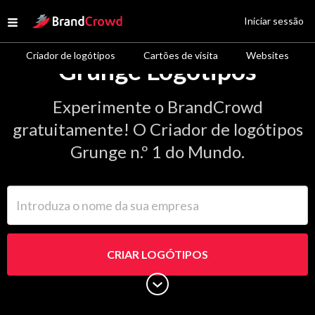
Site Logo
Iniciar sessão
Open menu
Criador de logótipos
Cartões de visita
Websites
Grunge Logótipos
Experimente o BrandCrowd
gratuitamente! O Criador de logótipos
Grunge n.º 1 do Mundo.
Introduza o nome da sua empresa
CRIAR LOGÓTIPOS