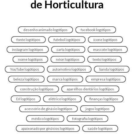
de Horticultura
desenho animado logótipos
facebook logótipos
fonte logótipos
futebol logótipos
ícone logótipos
instagram logótipos
carta logótipos
mascote logótipos
nome logótipos
néon logótipos
texto logótipos
YouTube logótipos
automotivo logótipos
banda logótipos
beleza logótipos
marca logótipos
empresa logótipos
construção logótipos
aparelhos dentários logótipos
DJ logótipos
elétrico logótipos
finanças logótipos
acessório de ginásio logótipos
jogos logótipos
médico logótipos
fotografia logótipos
apaixonado por ginásios logótipos
saúde logótipos