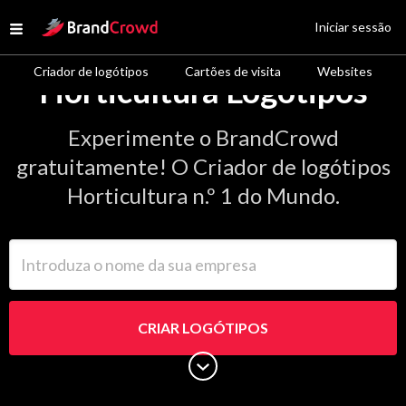
Site Logo
Iniciar sessão
Open menu
Criador de logótipos
Cartões de visita
Websites
Horticultura Logótipos
Experimente o BrandCrowd
gratuitamente! O Criador de logótipos
Horticultura n.º 1 do Mundo.
Introduza o nome da sua empresa
CRIAR LOGÓTIPOS