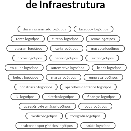
de Infraestrutura
desenho animado logótipos
facebook logótipos
fonte logótipos
futebol logótipos
ícone logótipos
instagram logótipos
carta logótipos
mascote logótipos
nome logótipos
néon logótipos
texto logótipos
YouTube logótipos
automotivo logótipos
banda logótipos
beleza logótipos
marca logótipos
empresa logótipos
construção logótipos
aparelhos dentários logótipos
DJ logótipos
elétrico logótipos
finanças logótipos
acessório de ginásio logótipos
jogos logótipos
médico logótipos
fotografia logótipos
apaixonado por ginásios logótipos
saúde logótipos