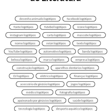
desenho animado logótipos
facebook logótipos
fonte logótipos
futebol logótipos
ícone logótipos
instagram logótipos
carta logótipos
mascote logótipos
nome logótipos
néon logótipos
texto logótipos
YouTube logótipos
automotivo logótipos
banda logótipos
beleza logótipos
marca logótipos
empresa logótipos
construção logótipos
aparelhos dentários logótipos
DJ logótipos
elétrico logótipos
finanças logótipos
acessório de ginásio logótipos
jogos logótipos
médico logótipos
fotografia logótipos
apaixonado por ginásios logótipos
saúde logótipos
tecnologia logótipos
desporto aquático logótipos