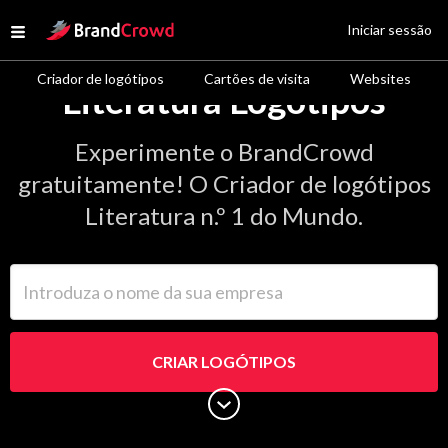
Site Logo
Iniciar sessão
Open menu
Criador de logótipos
Cartões de visita
Websites
Literatura Logótipos
Experimente o BrandCrowd
gratuitamente! O Criador de logótipos
Literatura n.º 1 do Mundo.
Introduza o nome da sua empresa
CRIAR LOGÓTIPOS