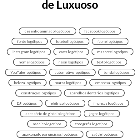
de Luxuoso
desenho animado logótipos
facebook logótipos
fonte logótipos
futebol logótipos
ícone logótipos
instagram logótipos
carta logótipos
mascote logótipos
nome logótipos
néon logótipos
texto logótipos
YouTube logótipos
automotivo logótipos
banda logótipos
beleza logótipos
marca logótipos
empresa logótipos
construção logótipos
aparelhos dentários logótipos
DJ logótipos
elétrico logótipos
finanças logótipos
acessório de ginásio logótipos
jogos logótipos
médico logótipos
fotografia logótipos
apaixonado por ginásios logótipos
saúde logótipos