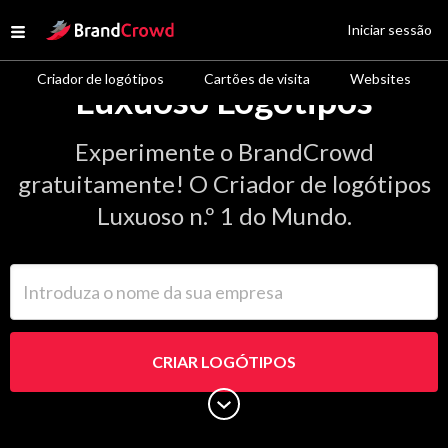
Site Logo
Iniciar sessão
Open menu
Criador de logótipos
Cartões de visita
Websites
Luxuoso Logótipos
Experimente o BrandCrowd
gratuitamente! O Criador de logótipos
Luxuoso n.º 1 do Mundo.
Introduza o nome da sua empresa
CRIAR LOGÓTIPOS