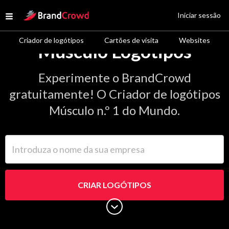
Site Logo
Iniciar sessão
Open menu
Criador de logótipos
Cartões de visita
Websites
Músculo Logótipos
Experimente o BrandCrowd
gratuitamente! O Criador de logótipos
Músculo n.º 1 do Mundo.
Introduza o nome da sua empresa
CRIAR LOGÓTIPOS