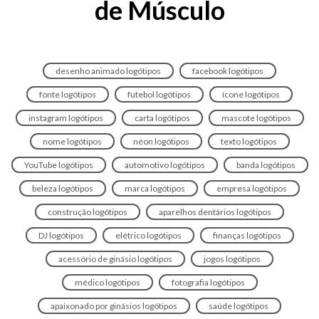
de Músculo
desenho animado logótipos
facebook logótipos
fonte logótipos
futebol logótipos
ícone logótipos
instagram logótipos
carta logótipos
mascote logótipos
nome logótipos
néon logótipos
texto logótipos
YouTube logótipos
automotivo logótipos
banda logótipos
beleza logótipos
marca logótipos
empresa logótipos
construção logótipos
aparelhos dentários logótipos
DJ logótipos
elétrico logótipos
finanças logótipos
acessório de ginásio logótipos
jogos logótipos
médico logótipos
fotografia logótipos
apaixonado por ginásios logótipos
saúde logótipos