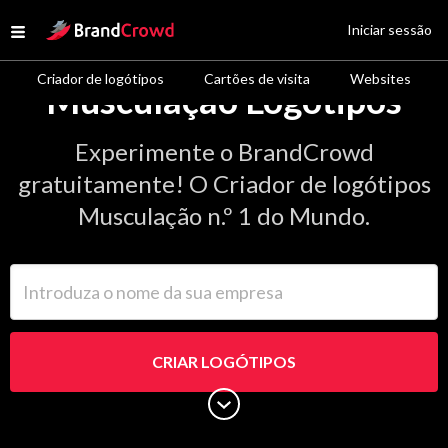
Site Logo
Iniciar sessão
Open menu
Criador de logótipos
Cartões de visita
Websites
Musculação Logótipos
Experimente o BrandCrowd
gratuitamente! O Criador de logótipos
Musculação n.º 1 do Mundo.
Introduza o nome da sua empresa
CRIAR LOGÓTIPOS