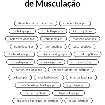
de Musculação
desenho animado logótipos
facebook logótipos
fonte logótipos
futebol logótipos
ícone logótipos
instagram logótipos
carta logótipos
mascote logótipos
nome logótipos
néon logótipos
texto logótipos
YouTube logótipos
automotivo logótipos
banda logótipos
beleza logótipos
marca logótipos
empresa logótipos
construção logótipos
aparelhos dentários logótipos
DJ logótipos
elétrico logótipos
finanças logótipos
acessório de ginásio logótipos
jogos logótipos
médico logótipos
fotografia logótipos
apaixonado por ginásios logótipos
saúde logótipos