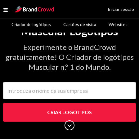
Site Logo
Iniciar sessão
Open menu
Criador de logótipos
Cartões de visita
Websites
Muscular Logótipos
Experimente o BrandCrowd
gratuitamente! O Criador de logótipos
Muscular n.º 1 do Mundo.
Introduza o nome da sua empresa
CRIAR LOGÓTIPOS