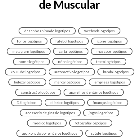
de Muscular
desenho animado logótipos
facebook logótipos
fonte logótipos
futebol logótipos
ícone logótipos
instagram logótipos
carta logótipos
mascote logótipos
nome logótipos
néon logótipos
texto logótipos
YouTube logótipos
automotivo logótipos
banda logótipos
beleza logótipos
marca logótipos
empresa logótipos
construção logótipos
aparelhos dentários logótipos
DJ logótipos
elétrico logótipos
finanças logótipos
acessório de ginásio logótipos
jogos logótipos
médico logótipos
fotografia logótipos
apaixonado por ginásios logótipos
saúde logótipos