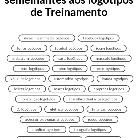
de Treinamento
desenho animado logótipos
facebook logótipos
fonte logótipos
futebol logótipos
ícone logótipos
instagram logótipos
carta logótipos
mascote logótipos
nome logótipos
néon logótipos
texto logótipos
YouTube logótipos
automotivo logótipos
banda logótipos
beleza logótipos
marca logótipos
empresa logótipos
construção logótipos
aparelhos dentários logótipos
DJ logótipos
elétrico logótipos
finanças logótipos
acessório de ginásio logótipos
jogos logótipos
médico logótipos
fotografia logótipos