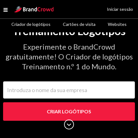
Site Logo
Iniciar sessão
Open menu
Criador de logótipos
Cartões de visita
Websites
Treinamento Logótipos
Experimente o BrandCrowd
gratuitamente! O Criador de logótipos
Treinamento n.º 1 do Mundo.
Introduza o nome da sua empresa
CRIAR LOGÓTIPOS