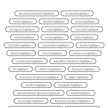
desenho animado logótipos
facebook logótipos
fonte logótipos
futebol logótipos
ícone logótipos
instagram logótipos
carta logótipos
mascote logótipos
nome logótipos
néon logótipos
texto logótipos
YouTube logótipos
automotivo logótipos
banda logótipos
beleza logótipos
marca logótipos
empresa logótipos
construção logótipos
aparelhos dentários logótipos
DJ logótipos
elétrico logótipos
finanças logótipos
acessório de ginásio logótipos
jogos logótipos
médico logótipos
fotografia logótipos
apaixonado por ginásios logótipos
saúde logótipos
tecnologia logótipos
desporto aquático logótipos