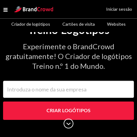
Site Logo
Iniciar sessão
Open menu
Criador de logótipos
Cartões de visita
Websites
Treino Logótipos
Experimente o BrandCrowd
gratuitamente! O Criador de logótipos
Treino n.º 1 do Mundo.
Introduza o nome da sua empresa
CRIAR LOGÓTIPOS