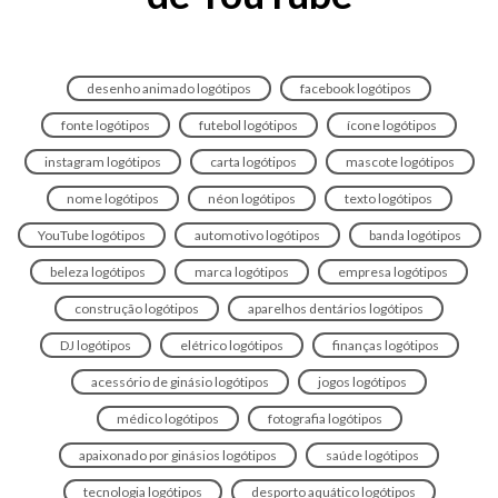
desenho animado logótipos
facebook logótipos
fonte logótipos
futebol logótipos
ícone logótipos
instagram logótipos
carta logótipos
mascote logótipos
nome logótipos
néon logótipos
texto logótipos
YouTube logótipos
automotivo logótipos
banda logótipos
beleza logótipos
marca logótipos
empresa logótipos
construção logótipos
aparelhos dentários logótipos
DJ logótipos
elétrico logótipos
finanças logótipos
acessório de ginásio logótipos
jogos logótipos
médico logótipos
fotografia logótipos
apaixonado por ginásios logótipos
saúde logótipos
tecnologia logótipos
desporto aquático logótipos