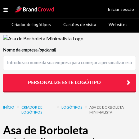
Site Logo
Iniciar sessão
Open menu
Criador de logótipos
Cartões de visita
Websites
Logo Template Preview
Nome da empresa
(opcional)
PERSONALIZE ESTE LOGÓTIPO
INÍCIO
//
CRIADOR DE
//
LOGÓTIPOS
//
ASA DE BORBOLETA
LOGÓTIPOS
MINIMALISTA
Asa de Borboleta