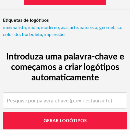
Etiquetas de logótipos
minimalista
,
mídia
,
moderno
,
asa
,
arte
,
natureza
,
geométrico
,
colorido
,
borboleta
,
impressão
Introduza uma palavra-chave e
começamos a criar logótipos
automaticamente
Pesquise por palavra-chave (p. ex. restaurante)
GERAR LOGÓTIPOS