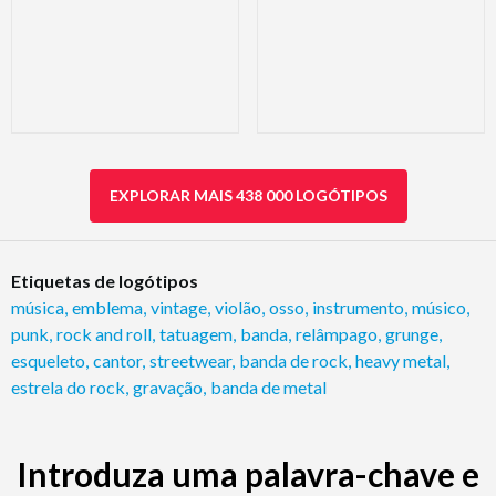
EXPLORAR MAIS 438 000 LOGÓTIPOS
Etiquetas de logótipos
música
,
emblema
,
vintage
,
violão
,
osso
,
instrumento
,
músico
,
punk
,
rock and roll
,
tatuagem
,
banda
,
relâmpago
,
grunge
,
esqueleto
,
cantor
,
streetwear
,
banda de rock
,
heavy metal
,
estrela do rock
,
gravação
,
banda de metal
Introduza uma palavra-chave e