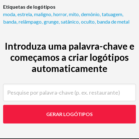
Etiquetas de logótipos
moda
,
estrela
,
maligno
,
horror
,
mito
,
demônio
,
tatuagem
,
banda
,
relâmpago
,
grunge
,
satânico
,
oculto
,
banda de metal
Introduza uma palavra-chave e
começamos a criar logótipos
automaticamente
Pesquise por palavra-chave (p. ex. restaurante)
GERAR LOGÓTIPOS