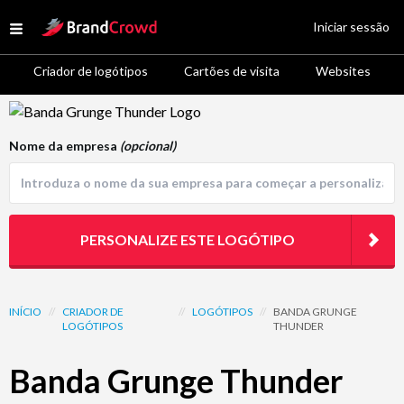
Site Logo
Iniciar sessão
Open menu
Criador de logótipos
Cartões de visita
Websites
Logo Template Preview
Nome da empresa
(opcional)
PERSONALIZE ESTE LOGÓTIPO
INÍCIO
//
CRIADOR DE
//
LOGÓTIPOS
//
BANDA GRUNGE
LOGÓTIPOS
THUNDER
Banda Grunge Thunder