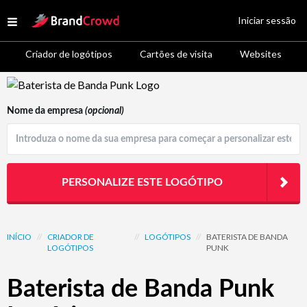
Site Logo
Iniciar sessão
Open menu
Criador de logótipos
Cartões de visita
Websites
Logo Template Preview
Nome da empresa
(opcional)
PERSONALIZE ESTE LOGÓTIPO
INÍCIO
//
CRIADOR DE
//
LOGÓTIPOS
//
BATERISTA DE BANDA
LOGÓTIPOS
PUNK
Baterista de Banda Punk