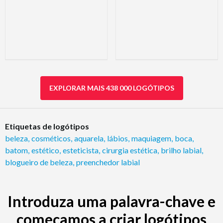
EXPLORAR MAIS 438 000 LOGÓTIPOS
Etiquetas de logótipos
beleza
,
cosméticos
,
aquarela
,
lábios
,
maquiagem
,
boca
,
batom
,
estético
,
esteticista
,
cirurgia estética
,
brilho labial
,
blogueiro de beleza
,
preenchedor labial
Introduza uma palavra-chave e
começamos a criar logótipos