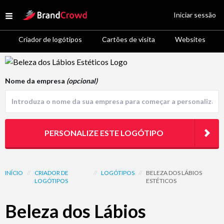
Site Logo
Iniciar sessão
Open menu
Criador de logótipos
Cartões de visita
Websites
Logo Template Preview
Nome da empresa
(opcional)
PERSONALIZE ESTE LOGÓTIPO
INÍCIO
//
CRIADOR DE
//
LOGÓTIPOS
//
BELEZA DOS LÁBIOS
LOGÓTIPOS
ESTÉTICOS
Beleza dos Lábios