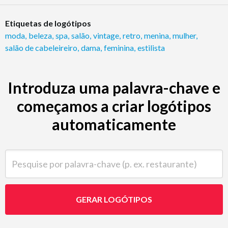
Etiquetas de logótipos
moda
,
beleza
,
spa
,
salão
,
vintage
,
retro
,
menina
,
mulher
,
salão de cabeleireiro
,
dama
,
feminina
,
estilista
Introduza uma palavra-chave e
começamos a criar logótipos
automaticamente
Pesquise por palavra-chave (p. ex. restaurante)
GERAR LOGÓTIPOS