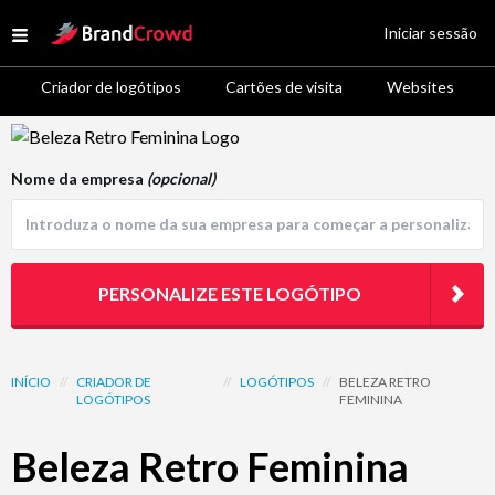
Site Logo
Iniciar sessão
Open menu
Criador de logótipos
Cartões de visita
Websites
Logo Template Preview
Nome da empresa
(opcional)
PERSONALIZE ESTE LOGÓTIPO
INÍCIO
//
CRIADOR DE
//
LOGÓTIPOS
//
BELEZA RETRO
LOGÓTIPOS
FEMININA
Beleza Retro Feminina