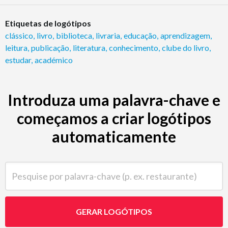
Etiquetas de logótipos
clássico
,
livro
,
biblioteca
,
livraria
,
educação
,
aprendizagem
,
leitura
,
publicação
,
literatura
,
conhecimento
,
clube do livro
,
estudar
,
académico
Introduza uma palavra-chave e
começamos a criar logótipos
automaticamente
Pesquise por palavra-chave (p. ex. restaurante)
GERAR LOGÓTIPOS