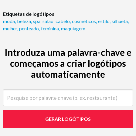
Etiquetas de logótipos
moda
,
beleza
,
spa
,
salão
,
cabelo
,
cosméticos
,
estilo
,
silhueta
,
mulher
,
penteado
,
feminina
,
maquiagem
Introduza uma palavra-chave e
começamos a criar logótipos
automaticamente
Pesquise por palavra-chave (p. ex. restaurante)
GERAR LOGÓTIPOS