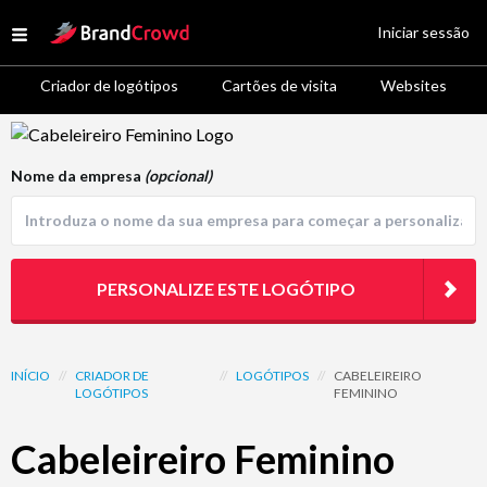
Site Logo
Iniciar sessão
Open menu
Criador de logótipos
Cartões de visita
Websites
Logo Template Preview
Nome da empresa
(opcional)
PERSONALIZE ESTE LOGÓTIPO
INÍCIO
//
CRIADOR DE
//
LOGÓTIPOS
//
CABELEIREIRO
LOGÓTIPOS
FEMININO
Cabeleireiro Feminino