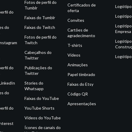
Fotos de perfil do
Certificados de
Logótipo
Tumblr
oferta
erfil do
Logótipo
Faixas do Tumblr
Convites
Logótipo
es do
Faixas do Twitch
Cartões de
Empresa
m
agradecimento
Fotos de perfil do
Logótipo
Instagram
Twitch
T-shirts
Constru
o
Cabeçalhos do
Vídeos
Logótipo
m
Twitter
Animações
erfil do
Publicações do
m
Twitter
Papel timbrado
 LinkedIn
Stories do
Faixas do Etsy
Whatsapp
es do
Código QR
Faixas do YouTube
Apresentações
erfil do
YouTube Shorts
Vídeos do YouTube
interest
Ícones de canais do