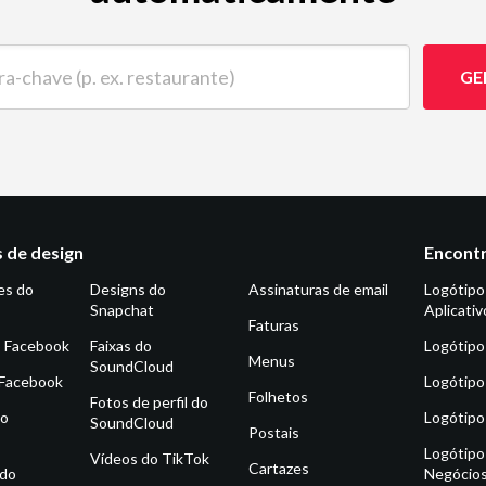
ave (p. ex. restaurante)
GE
 de design
Encontr
es do
Designs do
Assinaturas de email
Logótipo
Snapchat
Aplicativ
Faturas
o Facebook
Faixas do
Logótipo
Menus
SoundCloud
 Facebook
Logótipo
Folhetos
Fotos de perfil do
do
Logótipo
SoundCloud
Postais
Logótipo
Vídeos do TikTok
Cartazes
 do
Negócio