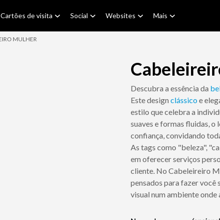
Cartões de visita
Social
Websites
Mais
EIRO MULHER
Cabeleirei
Descubra a essência da
be
Este design
clássico
e eleg
estilo que celebra a indiv
suaves e formas fluidas, o
confiança, convidando tod
As tags como "beleza", "c
em oferecer serviços perso
cliente. No Cabeleireiro Mu
pensados para fazer você s
visual num ambiente onde 