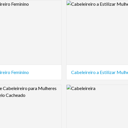
view Image
Logo Preview Image
ireiro Feminino
Cabeleireiro a Estilizar Mulh
view Image
Logo Preview Image