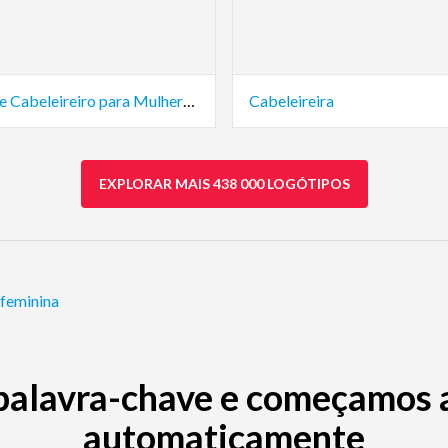
Salão de Cabeleireiro para Mulheres com Cabelo Cacheado
Cabeleireira
EXPLORAR MAIS 438 000 LOGÓTIPOS
feminina
palavra-chave e começamos a 
automaticamente