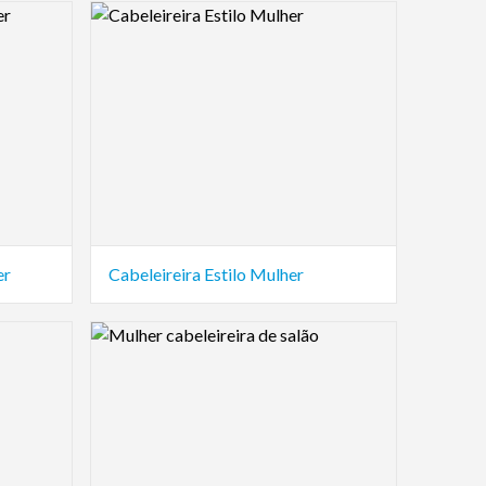
Logo Preview Image
er
Cabeleireira Estilo Mulher
Logo Preview Image