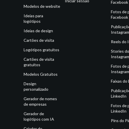
Iniciar sessão
Facebook
Modelos de website
Fotos de p
Ideias para
Facebook
logótipos
Publicaçõ
Ideias de design
Instagra
Cartões de visita
Reels do 
Logótipos gratuitos
Stories d
Instagra
Cartões de visita
gratuitos
Fotos de p
Instagra
Modelos Gratuitos
Faixas do
Design
personalizado
Publicaçõ
LinkedIn
Gerador de nomes
de empresas
Fotos de p
LinkedIn
Gerador de
logótipos com IA
Pins do P
Criador de