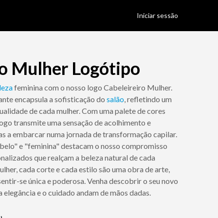
Iniciar sessão
ro Mulher Logótipo
leza
feminina com o nosso logo Cabeleireiro Mulher.
ante encapsula a sofisticação do
salão
, refletindo um
idualidade de cada mulher. Com uma palete de cores
 logo transmite uma sensação de acolhimento e
as a embarcar numa jornada de transformação capilar.
abelo" e "feminina" destacam o nosso compromisso
nalizados que realçam a beleza natural de cada
lher, cada corte e cada estilo são uma obra de arte,
entir-se única e poderosa. Venha descobrir o seu novo
a elegância e o cuidado andam de mãos dadas.