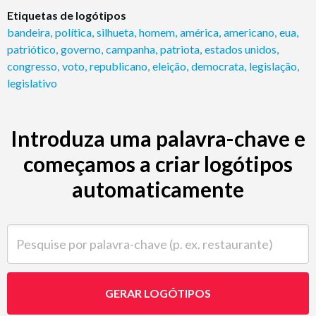
Etiquetas de logótipos
bandeira
,
política
,
silhueta
,
homem
,
américa
,
americano
,
eua
,
patriótico
,
governo
,
campanha
,
patriota
,
estados unidos
,
congresso
,
voto
,
republicano
,
eleição
,
democrata
,
legislação
,
legislativo
Introduza uma palavra-chave e
começamos a criar logótipos
automaticamente
Pesquise por palavra-chave (p. ex. restaurante)
GERAR LOGÓTIPOS