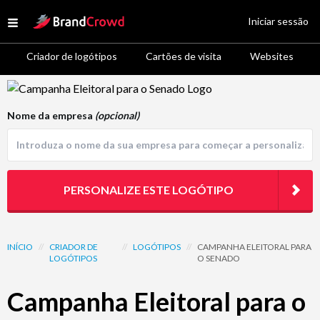
Site Logo
Iniciar sessão
Open menu
Criador de logótipos
Cartões de visita
Websites
Logo Template Preview
Nome da empresa
(opcional)
PERSONALIZE ESTE LOGÓTIPO
INÍCIO
//
CRIADOR DE
//
LOGÓTIPOS
//
CAMPANHA ELEITORAL PARA
LOGÓTIPOS
O SENADO
Campanha Eleitoral para o