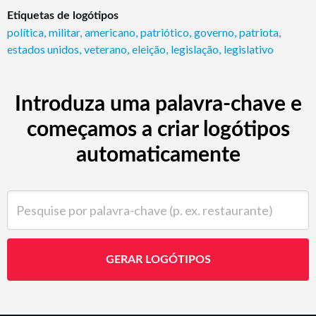
Etiquetas de logótipos
política
,
militar
,
americano
,
patriótico
,
governo
,
patriota
,
estados unidos
,
veterano
,
eleição
,
legislação
,
legislativo
Introduza uma palavra-chave e
começamos a criar logótipos
automaticamente
Pesquise por palavra-chave (p. ex. restaurante)
GERAR LOGÓTIPOS