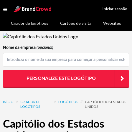
Site Logo
Iniciar sessão
Open menu
Criador de logótipos
Cartões de visita
Websites
Logo Template Preview
Nome da empresa
(opcional)
PERSONALIZE ESTE LOGÓTIPO
INÍCIO
//
CRIADOR DE
//
LOGÓTIPOS
//
CAPITÓLIO DOS ESTADOS
LOGÓTIPOS
UNIDOS
Capitólio dos Estados