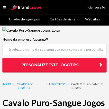
Site Logo
Iniciar sessão
Open menu
Criador de logótipos
Cartões de visita
Websites
Logo Template Preview
Nome da empresa
(opcional)
PERSONALIZE ESTE LOGÓTIPO
INÍCIO
//
CRIADOR DE
//
LOGÓTIPOS
//
CAVALO PURO-SANGUE
LOGÓTIPOS
JOGOS
Cavalo Puro-Sangue Jogos