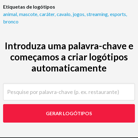
Etiquetas de logótipos
animal
,
mascote
,
caráter
,
cavalo
,
jogos
,
streaming
,
esports
,
bronco
Introduza uma palavra-chave e
começamos a criar logótipos
automaticamente
Pesquise por palavra-chave (p. ex. restaurante)
GERAR LOGÓTIPOS