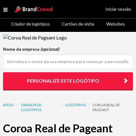
Site Logo
Iniciar sessão
Open menu
Criador de logótipos
Cartões de visita
Websites
Logo Template Preview
Nome da empresa
(opcional)
PERSONALIZE ESTE LOGÓTIPO
INÍCIO
//
CRIADOR DE
//
LOGÓTIPOS
//
COROA REAL DE
LOGÓTIPOS
PAGEANT
Coroa Real de Pageant