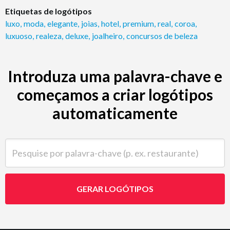
Etiquetas de logótipos
luxo
,
moda
,
elegante
,
joias
,
hotel
,
premium
,
real
,
coroa
,
luxuoso
,
realeza
,
deluxe
,
joalheiro
,
concursos de beleza
Introduza uma palavra-chave e
começamos a criar logótipos
automaticamente
Pesquise por palavra-chave (p. ex. restaurante)
GERAR LOGÓTIPOS