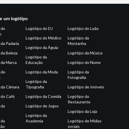
e um logótipo
 do
Logótipo do DJ
Logótipo do Leão
o
Logótipo do Médico
Logótipo da
 da Padaria
Montanha
Logótipo da Águia
 da Beleza
Logótipo da Música
Logótipo da
 da Marca
Educação
Logótipo do Nome
 de
Logótipo da Moda
Logótipo da
s
Fotografia
Logótipo da
 da Câmara
Tipografia
Logótipo de Imóveis
 do Café
Logótipo da Comida
Logótipo do
Restaurante
 da
Logótipo de Jogos
Logótipo da Loja
Logótipo da
 da
Academia
Logótipo de Mídias
ção
sociais