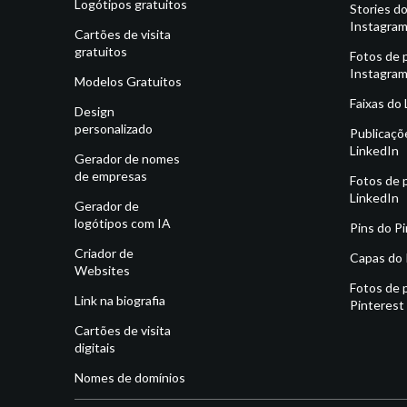
Logótipos gratuitos
Stories d
Instagra
Cartões de visita
gratuitos
Fotos de p
Instagra
Modelos Gratuitos
Faixas do
Design
personalizado
Publicaçõ
LinkedIn
Gerador de nomes
de empresas
Fotos de p
LinkedIn
Gerador de
logótipos com IA
Pins do P
Criador de
Capas do 
Websites
Fotos de p
Link na biografia
Pinterest
Cartões de visita
digitais
Nomes de domínios