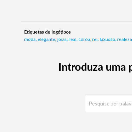
Etiquetas de logótipos
moda
,
elegante
,
joias
,
real
,
coroa
,
rei
,
luxuoso
,
realeza
Introduza uma p
Pesquise por palavra-ch