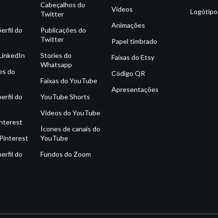
o
Cabeçalhos do
Vídeos
Logótipo
m
Twitter
Animações
erfil do
Publicações do
m
Twitter
Papel timbrado
 LinkedIn
Stories do
Faixas do Etsy
Whatsapp
es do
Código QR
Faixas do YouTube
Apresentações
erfil do
YouTube Shorts
Vídeos do YouTube
interest
Ícones de canais do
Pinterest
YouTube
erfil do
Fundos do Zoom