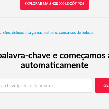
EXPLORAR MAIS 438 000 LOGÓTIPOS
,
reino
,
deluxe
,
alta gama
,
joalheiro
,
concursos de beleza
alavra-chave e começamos a
automaticamente
ave (p. ex. restaurante)
GE