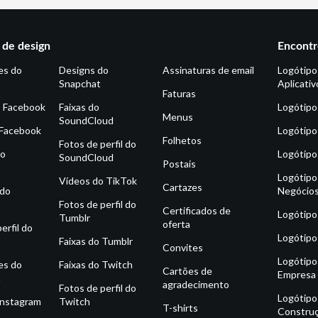
de design
Encontr
es do
Designs do
Assinaturas de email
Logótipo
Snapchat
Aplicativ
Faturas
o Facebook
Faixas do
Logótipo
Menus
SoundCloud
 Facebook
Logótipo
Folhetos
Fotos de perfil do
do
Logótipo
SoundCloud
Postais
Logótipo
Vídeos do TikTok
Cartazes
 do
Negócio
Fotos de perfil do
Certificados de
Logótipo
Tumblr
oferta
erfil do
Logótipo
Faixas do Tumblr
Convites
Logótipo
es do
Faixas do Twitch
Cartões de
Empresa
m
agradecimento
Fotos de perfil do
Logótipo
Instagram
Twitch
T-shirts
Constru