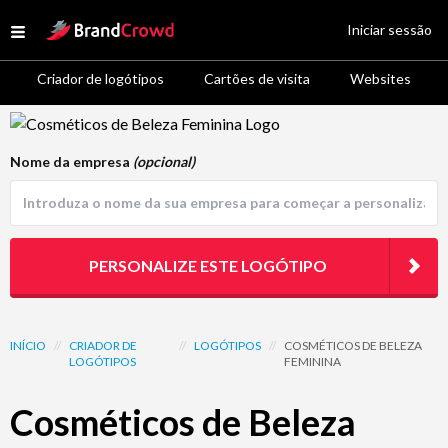
Site Logo
Iniciar sessão
Open menu
Criador de logótipos
Cartões de visita
Websites
Logo Template Preview
Nome da empresa
(opcional)
PERSONALIZE ESTE LOGÓTIPO
INÍCIO
//
CRIADOR DE
//
LOGÓTIPOS
//
COSMÉTICOS DE BELEZA
LOGÓTIPOS
FEMININA
Cosméticos de Beleza