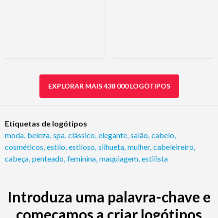
EXPLORAR MAIS 438 000 LOGÓTIPOS
Etiquetas de logótipos
moda
,
beleza
,
spa
,
clássico
,
elegante
,
salão
,
cabelo
,
cosméticos
,
estilo
,
estiloso
,
silhueta
,
mulher
,
cabeleireiro
,
cabeça
,
penteado
,
feminina
,
maquiagem
,
estilista
Introduza uma palavra-chave e
começamos a criar logótipos