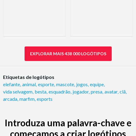
EXPLORAR MAIS 438 000 LOGÓTIPOS
Etiquetas de logótipos
elefante
,
animal
,
esporte
,
mascote
,
jogos
,
equipe
,
vida selvagem
,
besta
,
esquadrão
,
jogador
,
presa
,
avatar
,
clã
,
arcada
,
marfim
,
esports
Introduza uma palavra-chave e
começamos a criar logótipos