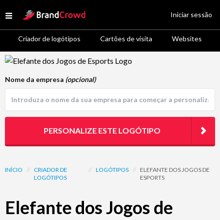
Site Logo
Iniciar sessão
Open menu
Criador de logótipos
Cartões de visita
Websites
Logo Template Preview
Nome da empresa
(opcional)
PERSONALIZE ESTE LOGÓTIPO
INÍCIO
//
CRIADOR DE
//
LOGÓTIPOS
//
ELEFANTE DOS JOGOS DE
LOGÓTIPOS
ESPORTS
Elefante dos Jogos de