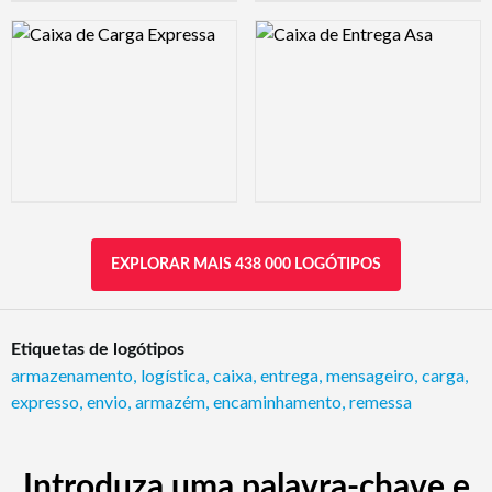
Logo Preview Image
Logo Preview Image
EXPLORAR MAIS 438 000 LOGÓTIPOS
Etiquetas de logótipos
armazenamento
,
logística
,
caixa
,
entrega
,
mensageiro
,
carga
,
expresso
,
envio
,
armazém
,
encaminhamento
,
remessa
Introduza uma palavra-chave e