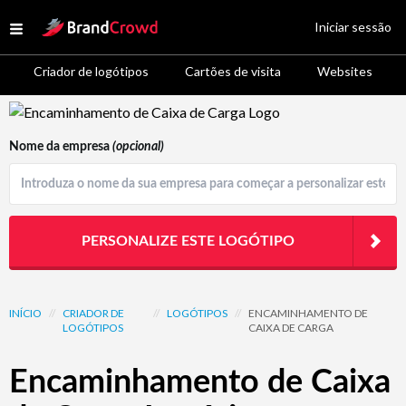
Site Logo
Iniciar sessão
Open menu
Criador de logótipos
Cartões de visita
Websites
Logo Template Preview
Nome da empresa
(opcional)
PERSONALIZE ESTE LOGÓTIPO
INÍCIO
//
CRIADOR DE
//
LOGÓTIPOS
//
ENCAMINHAMENTO DE
LOGÓTIPOS
CAIXA DE CARGA
Encaminhamento de Caixa