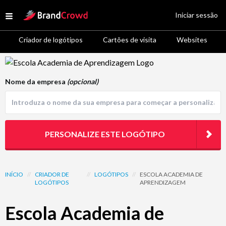
Site Logo
Iniciar sessão
Open menu
Criador de logótipos
Cartões de visita
Websites
Logo Template Preview
Nome da empresa
(opcional)
PERSONALIZE ESTE LOGÓTIPO
INÍCIO
//
CRIADOR DE
//
LOGÓTIPOS
//
ESCOLA ACADEMIA DE
LOGÓTIPOS
APRENDIZAGEM
Escola Academia de