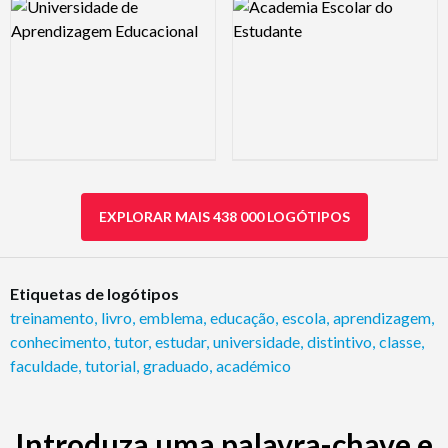
Logo Preview Image
Logo Preview Image
EXPLORAR MAIS 438 000 LOGÓTIPOS
Etiquetas de logótipos
treinamento
,
livro
,
emblema
,
educação
,
escola
,
aprendizagem
,
conhecimento
,
tutor
,
estudar
,
universidade
,
distintivo
,
classe
,
faculdade
,
tutorial
,
graduado
,
académico
Introduza uma palavra-chave e