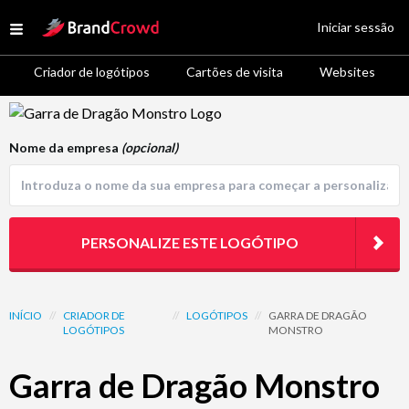
Site Logo
Iniciar sessão
Open menu
Criador de logótipos
Cartões de visita
Websites
Logo Template Preview
Nome da empresa
(opcional)
PERSONALIZE ESTE LOGÓTIPO
INÍCIO
//
CRIADOR DE
//
LOGÓTIPOS
//
GARRA DE DRAGÃO
LOGÓTIPOS
MONSTRO
Garra de Dragão Monstro