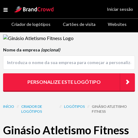
Site Logo
Iniciar sessão
Open menu
Criador de logótipos
Cartões de visita
Websites
Logo Template Preview
Nome da empresa
(opcional)
PERSONALIZE ESTE LOGÓTIPO
INÍCIO
//
CRIADOR DE
//
LOGÓTIPOS
//
GINÁSIO ATLETISMO
LOGÓTIPOS
FITNESS
Ginásio Atletismo Fitness