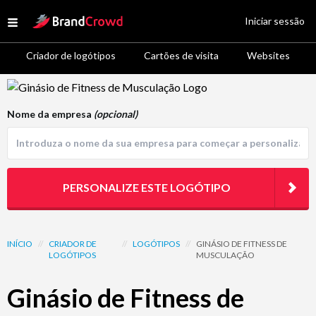
Site Logo
Iniciar sessão
Open menu
Criador de logótipos
Cartões de visita
Websites
Logo Template Preview
Nome da empresa
(opcional)
PERSONALIZE ESTE LOGÓTIPO
INÍCIO
//
CRIADOR DE
//
LOGÓTIPOS
//
GINÁSIO DE FITNESS DE
LOGÓTIPOS
MUSCULAÇÃO
Ginásio de Fitness de