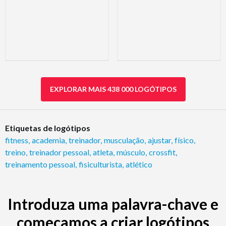
EXPLORAR MAIS 438 000 LOGÓTIPOS
Etiquetas de logótipos
fitness
,
academia
,
treinador
,
musculação
,
ajustar
,
físico
,
treino
,
treinador pessoal
,
atleta
,
músculo
,
crossfit
,
treinamento pessoal
,
fisiculturista
,
atlético
Introduza uma palavra-chave e
começamos a criar logótipos