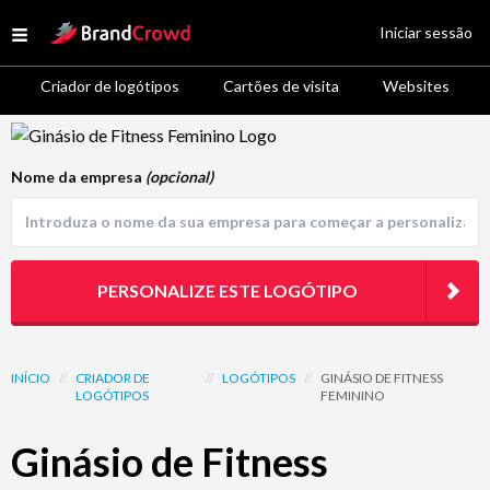
Site Logo
Iniciar sessão
Open menu
Criador de logótipos
Cartões de visita
Websites
Logo Template Preview
Nome da empresa
(opcional)
PERSONALIZE ESTE LOGÓTIPO
INÍCIO
//
CRIADOR DE
//
LOGÓTIPOS
//
GINÁSIO DE FITNESS
LOGÓTIPOS
FEMININO
Ginásio de Fitness