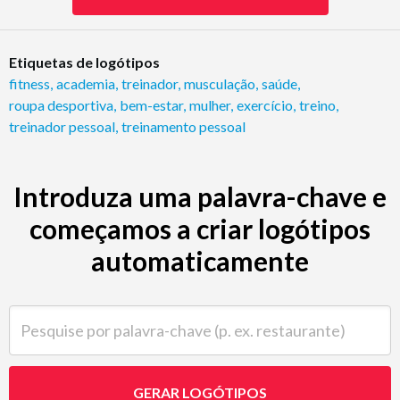
Etiquetas de logótipos
fitness
,
academia
,
treinador
,
musculação
,
saúde
,
roupa desportiva
,
bem-estar
,
mulher
,
exercício
,
treino
,
treinador pessoal
,
treinamento pessoal
Introduza uma palavra-chave e
começamos a criar logótipos
automaticamente
Pesquise por palavra-chave (p. ex. restaurante)
GERAR LOGÓTIPOS