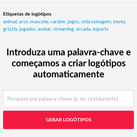
Etiquetas de logótipos
animal
,
urso
,
mascote
,
caráter
,
jogos
,
vida selvagem
,
besta
,
grizzly
,
jogador
,
avatar
,
streaming
,
arcada
,
esports
Introduza uma palavra-chave e
começamos a criar logótipos
automaticamente
Pesquise por palavra-chave (p. ex. restaurante)
GERAR LOGÓTIPOS