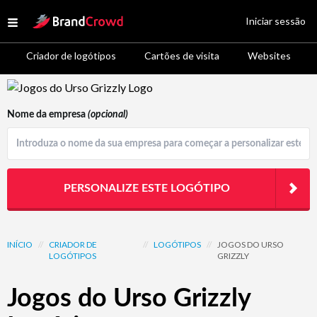
Site Logo
Iniciar sessão
Open menu
Criador de logótipos
Cartões de visita
Websites
Logo Template Preview
Nome da empresa
(opcional)
PERSONALIZE ESTE LOGÓTIPO
INÍCIO
//
CRIADOR DE
//
LOGÓTIPOS
//
JOGOS DO URSO
LOGÓTIPOS
GRIZZLY
Jogos do Urso Grizzly